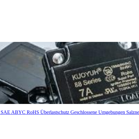
0
SAE
ABYC
RoHS
Überlastschutz
Geschlossene Umgebungen
Salzne